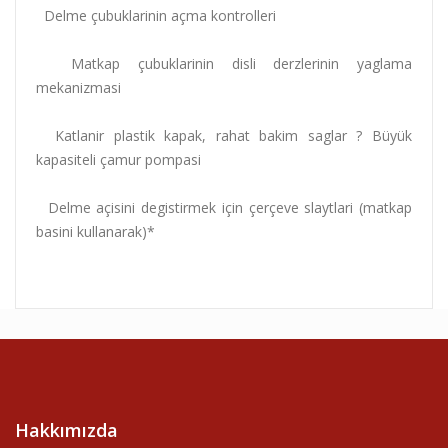
Delme çubuklarinin açma kontrolleri
Matkap çubuklarinin disli derzlerinin yaglama
mekanizmasi
Katlanir plastik kapak, rahat bakim saglar ? Büyük
kapasiteli çamur pompasi
Delme açisini degistirmek için çerçeve slaytlari (matkap
basini kullanarak)*
Hakkımızda