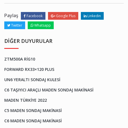
Paylaş
Facebook
Google Plus
Linkedin
Twitter
Whatsapp
DIĞER DUYURULAR
ZTM500A RİG10
FORWARD RX33×120 PLUS
UN6 YERALTI SONDAJ KULESI
C6 TAŞIYICI ARAÇLI MADEN SONDAJ MAKINASI
MADEN TÜRKIYE 2022
C5 MADEN SONDAJ MAKINASI
C6 MADEN SONDAJ MAKINASI